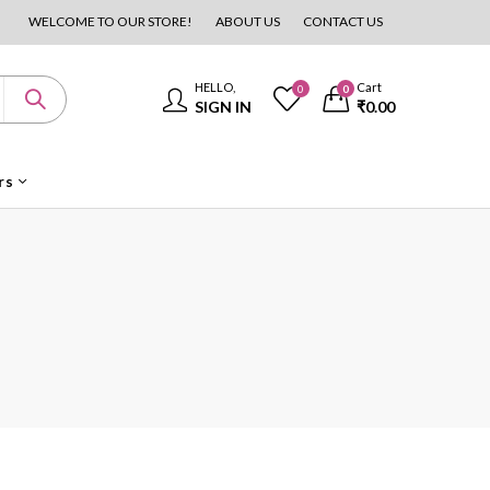
WELCOME TO OUR STORE!
ABOUT US
CONTACT US
HELLO,
Cart
0
0
SIGN IN
₹
0.00
rs