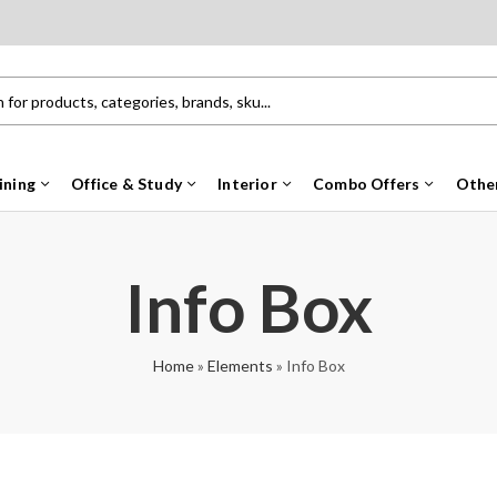
ining
Office & Study
Interior
Combo Offers
Othe
Info Box
Home
»
Elements
»
Info Box