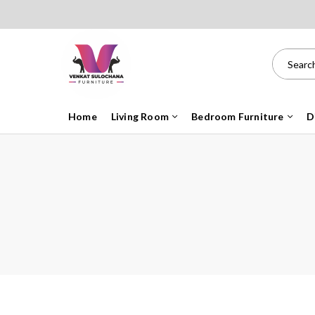
Home
Living Room
Bedroom Furniture
D