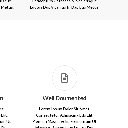
risque
Fermentum Ut Massa A, Scelerisque
s Metus.
Luctus Dui. Vivamus In Dapibus Metus.
gn
Well Doumented
et,
Lorem Ipsum Dolor Sit Amet,
Elit.
Consectetur Adipiscing Eds Elit.
tum Ut
Aenean Magna Velit, Fermentum Ut
 Dui.
Massa A, Scelerisque Luctus Dui.