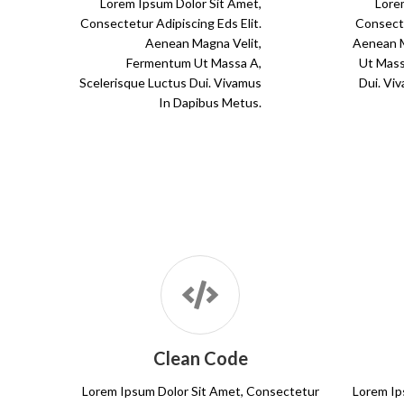
Lorem Ipsum Dolor Sit Amet,
Lore
Consectetur Adipiscing Eds Elit.
Consecte
Aenean Magna Velit,
Aenean M
Fermentum Ut Massa A,
Ut Mass
Scelerisque Luctus Dui. Vivamus
Dui. Vi
In Dapibus Metus.
Clean Code
Lorem Ipsum Dolor Sit Amet, Consectetur
Lorem Ip