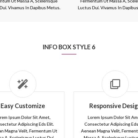
ntum Ut Massa A, Scelerisque
Fermentum Ut Massa A, Scele
Dui. Vivamus In Dapibus Metus.
Luctus Dui. Vivamus In Dapibu
INFO BOX STYLE 6
Easy Customize
Responsive Desi
rem Ipsum Dolor Sit Amet,
Lorem Ipsum Dolor Sit Am
ectetur Adipiscing Eds Elit.
Consectetur Adipiscing Eds 
n Magna Velit, Fermentum Ut
Aenean Magna Velit, Fermen
a A, Scelerisque Luctus Dui.
Massa A, Scelerisque Luctus