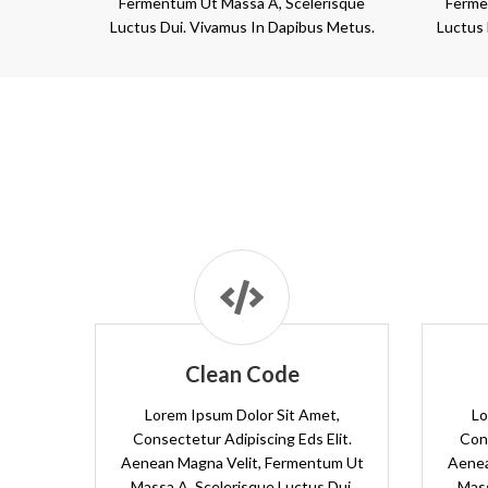
Fermentum Ut Massa A, Scelerisque
Ferme
Luctus Dui. Vivamus In Dapibus Metus.
Luctus 
Clean Code
Lorem Ipsum Dolor Sit Amet,
Lo
Consectetur Adipiscing Eds Elit.
Cons
Aenean Magna Velit, Fermentum Ut
Aenea
Massa A, Scelerisque Luctus Dui.
Mass