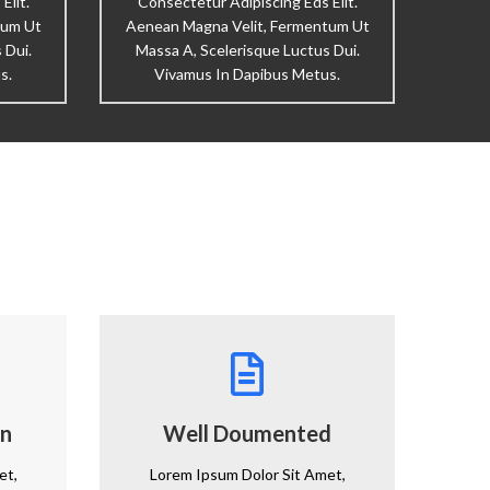
Elit.
Consectetur Adipiscing Eds Elit.
tum Ut
Aenean Magna Velit, Fermentum Ut
 Dui.
Massa A, Scelerisque Luctus Dui.
s.
Vivamus In Dapibus Metus.
gn
Well Doumented
et,
Lorem Ipsum Dolor Sit Amet,